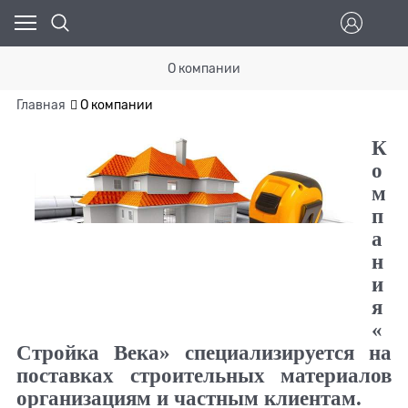
О компании
Главная
О компании
К
о
м
п
а
н
и
я
«
Стройка Века»
специализируется на
поставках строительных материалов
организациям и частным клиентам.