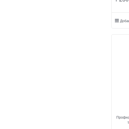
Доба
Профна