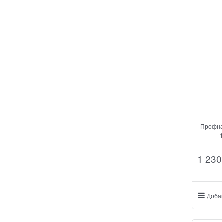
Профна
1 230
Доба