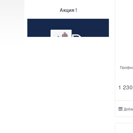
Акция !
Профна
1 230
Доба