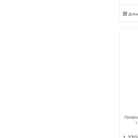
Доба
Профна
1
1 230